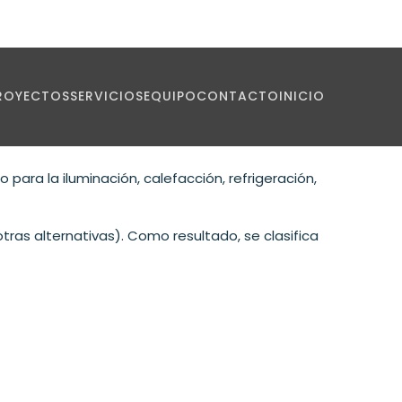
ROYECTOS
SERVICIOS
EQUIPO
CONTACTO
INICIO
ica?
para la iluminación, calefacción, refrigeración,
as alternativas). Como resultado, se clasifica