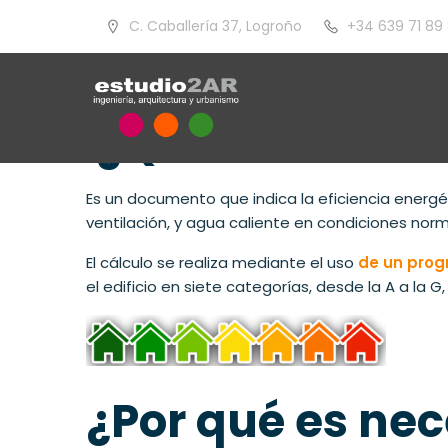
C. Caballería 37, Logroño
+34 639 71 89
¿Qué es una Cer
Es un documento que indica la eficiencia energét
ventilación, y agua caliente en condiciones norm
El cálculo se realiza mediante el uso
de un prog
el edificio en siete categorías, desde la A a la G
¿Por qué es nec