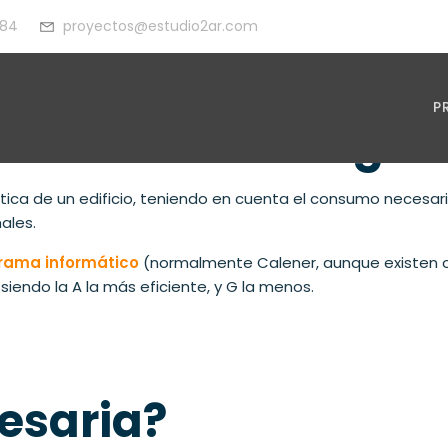
 84
proyectos@estudio2ar.com
P
tificación Energét
ica de un edificio, teniendo en cuenta el consumo necesario 
ales.
rama informático
(normalmente Calener, aunque existen otr
, siendo la A la más eficiente, y G la menos.
esaria?