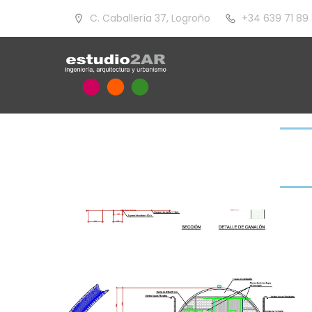
C. Caballería 37, Logroño
+34 639 71 89